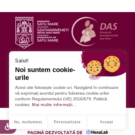
URMĂRIȚI-NE
Salut!
Noi suntem cookie-
urile
DIRECȚIA DE ASISTENȚĂ SOCIALĂ
ADRESA: SATU MARE STR. ILIŞEŞTI NR.4
Acest site folosește cookie-uri. Navigând în continuare
vă exprimați acordul pentru folosirea cookie-urilor
0261 714195
FAX: 0261-714196
conform Regulamentului (UE) 2016/679. Politică
INFO@DASSATUMARE.RO
cookies
Mai multe informații...
PROTECȚIA DATELOR CU CARACTER PERSONAL
CONTACT
Nu, multumesc
Personalizare
Accept
PAGINĂ DEZVOLTATĂ DE