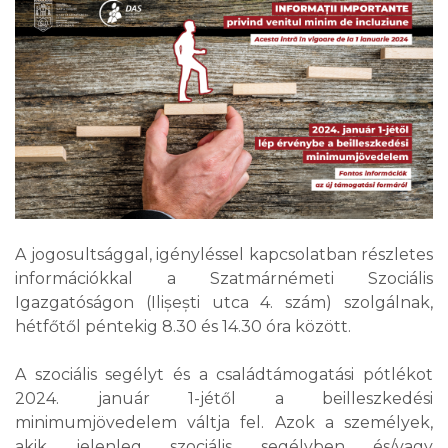
A jogosultsággal, igényléssel kapcsolatban részletes
információkkal a Szatmárnémeti Szociális
Igazgatóságon (Ilișești utca 4. szám) szolgálnak,
hétfőtől péntekig 8.30 és 14.30 óra között.
A szociális segélyt és a családtámogatási pótlékot
2024. január 1-jétől a beilleszkedési
minimumjövedelem váltja fel. Azok a személyek,
akik jelenleg szociális segélyben és/vagy