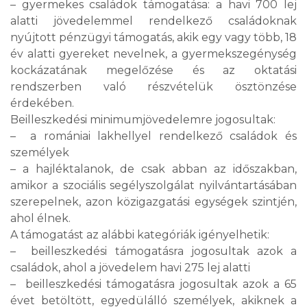
– gyermekes családok támogatása: a havi 700 lej
alatti jövedelemmel rendelkező családoknak
nyújtott pénzügyi támogatás, akik egy vagy több, 18
év alatti gyereket nevelnek, a gyermekszegénység
kockázatának megelőzése és az oktatási
rendszerben való részvételük ösztönzése
érdekében.
Beilleszkedési minimumjövedelemre jogosultak:
– a romániai lakhellyel rendelkező családok és
személyek
– a hajléktalanok, de csak abban az időszakban,
amikor a szociális segélyszolgálat nyilvántartásában
szerepelnek, azon közigazgatási egységek szintjén,
ahol élnek.
A támogatást az alábbi kategóriák igényelhetik:
– beilleszkedési támogatásra jogosultak azok a
családok, ahol a jövedelem havi 275 lej alatti
– beilleszkedési támogatásra jogosultak azok a 65
évet betöltött, egyedülálló személyek, akiknek a