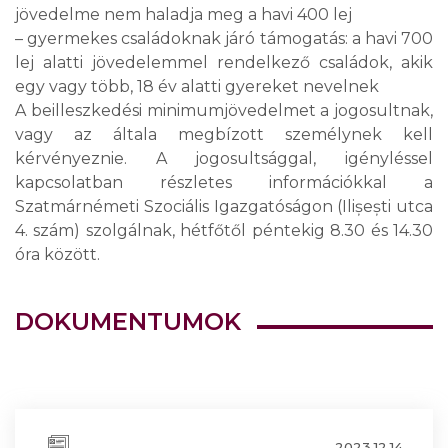
jövedelme nem haladja meg a havi 400 lej
– gyermekes családoknak járó támogatás: a havi 700
lej alatti jövedelemmel rendelkező családok, akik
egy vagy több, 18 év alatti gyereket nevelnek
A beilleszkedési minimumjövedelmet a jogosultnak,
vagy az általa megbízott személynek kell
kérvényeznie. A jogosultsággal, igényléssel
kapcsolatban részletes információkkal a
Szatmárnémeti Szociális Igazgatóságon (Ilișești utca
4. szám) szolgálnak, hétfőtől péntekig 8.30 és 14.30
óra között.
DOKUMENTUMOK
2023.12.14