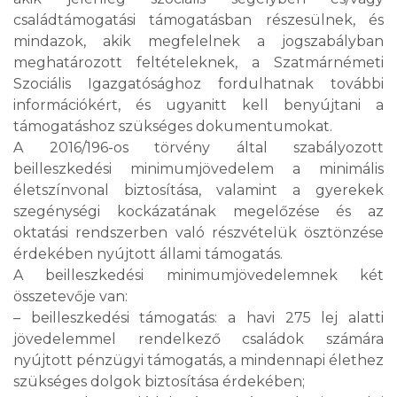
családtámogatási támogatásban részesülnek, és
mindazok, akik megfelelnek a jogszabályban
meghatározott feltételeknek, a Szatmárnémeti
Szociális Igazgatósághoz fordulhatnak további
információkért, és ugyanitt kell benyújtani a
támogatáshoz szükséges dokumentumokat.
A 2016/196-os törvény által szabályozott
beilleszkedési minimumjövedelem a minimális
életszínvonal biztosítása, valamint a gyerekek
szegénységi kockázatának megelőzése és az
oktatási rendszerben való részvételük ösztönzése
érdekében nyújtott állami támogatás.
A beilleszkedési minimumjövedelemnek két
összetevője van:
– beilleszkedési támogatás: a havi 275 lej alatti
jövedelemmel rendelkező családok számára
nyújtott pénzügyi támogatás, a mindennapi élethez
szükséges dolgok biztosítása érdekében;