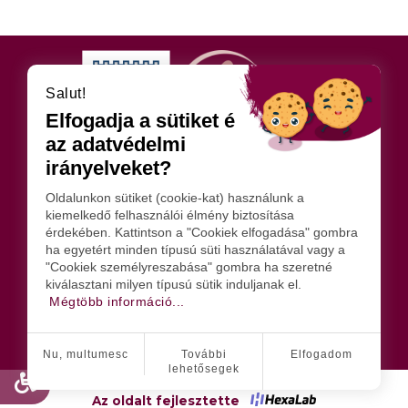
Salut!
Elfogadja a sütiket és
az adatvédelmi
irányelveket?
Oldalunkon sütiket (cookie-kat) használunk a
KÖVESSENEK
kiemelkedő felhasználói élmény biztosítása
érdekében. Kattintson a "Cookiek elfogadása" gombra
ha egyetért minden típusú süti használatával vagy a
"Cookiek személyreszabása" gombra ha szeretné
kiválasztani milyen típusú sütik induljanak el.
DIRECȚIA DE ASISTENȚĂ SOCIALĂ
Mégtöbb információ...
ADRESA: SATU MARE STR. ILIŞEŞTI NR.4
0261 714195
FAX: 0261-714196
INFO@DASSATUMARE.RO
Nu, multumesc
További
Elfogadom
lehetősegek
Az oldalt fejlesztette