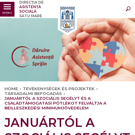
DIRECȚIA DE
Legfrissebb
Bármikor
ASISTENȚĂ
SOCIALĂ
MENU
SATU MARE
HOME
›
TEVÉKENYSÉGEK ÉS PROJEKTEK
›
TÁRSADALMI BEFOGADÁS
›
JANUÁRTÓL A SZOCIÁLIS SEGÉLYT ÉS A
CSALÁDTÁMOGATÁSI PÓTLÉKOT FELVÁLTJA A
BEILLESZKEDÉSI MINIMUMJÖVEDELEM
JANUÁRTÓL A