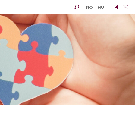
RO
HU