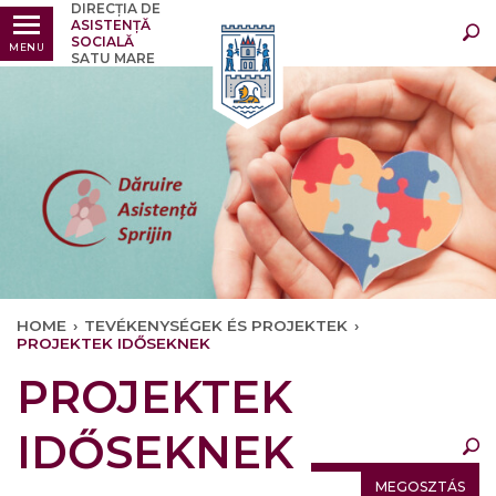
DIRECȚIA DE
Legfrissebb
Bármikor
ASISTENȚĂ
SOCIALĂ
MENU
SATU MARE
HOME
›
TEVÉKENYSÉGEK ÉS PROJEKTEK
›
PROJEKTEK IDŐSEKNEK
×
PROJEKTEK
Legfrissebb
Bármikor
IDŐSEKNEK
MEGOSZTÁS