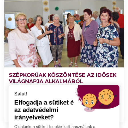
SZÉPKORÚAK KÖSZÖNTÉSE AZ IDŐSEK
VILÁGNAPJA ALKALMÁBÓL
Az eseményt szavalás és népdalok színesítették.
Salut!
Nem maradt el az ünnepi torta és a vidám
Elfogadja a sütiket és
táncmulatság sem.
az adatvédelmi
2023.09.28
TOVÁBB
irányelveket?
Oldalunkon sütiket (cookie-kat) használunk a