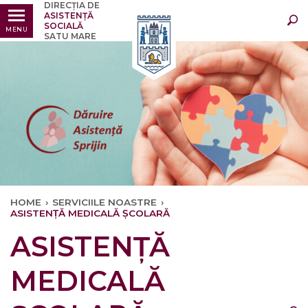
DIRECȚIA DE
Ultimele
Oricând
ASISTENȚĂ
SOCIALĂ
MENU
SATU MARE
HOME
›
SERVICIILE NOASTRE
›
ASISTENȚĂ MEDICALĂ ȘCOLARĂ
×
ASISTENȚĂ
Ultimele
Oricând
MEDICALĂ