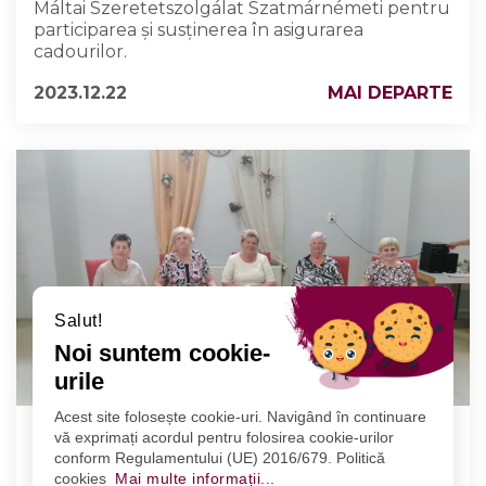
Máltai Szeretetszolgálat Szatmárnémeti pentru
participarea și susținerea în asigurarea
cadourilor.
2023.12.22
MAI DEPARTE
Salut!
Noi suntem cookie-
urile
Acest site folosește cookie-uri. Navigând în continuare
CENTRUL DE ZI PENTRU VÂRSTNICI: LA
vă exprimați acordul pentru folosirea cookie-urilor
MULȚI ANI SENIORILOR NĂSCUȚI ÎN LUNA
conform Regulamentului (UE) 2016/679. Politică
IUNIE!
cookies
Mai multe informații...