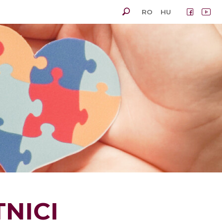
RO
HU
NICI