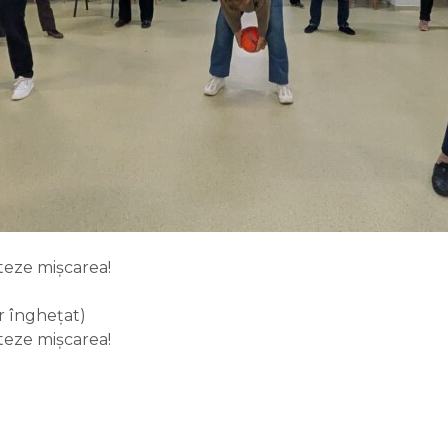
iteze mișcarea!
r înghețat)
miteze mișcarea!