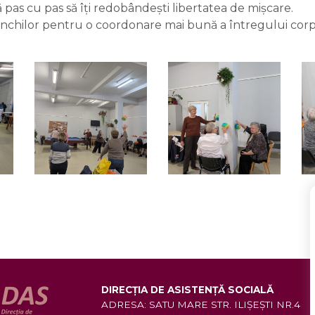
tă pas cu pas să îți redobândești libertatea de mișcare.
nunchilor pentru o coordonare mai bună a întregului corp
DIRECȚIA DE ASISTENȚĂ SOCIALĂ
ADRESA: SATU MARE STR. ILIŞEŞTI NR.4