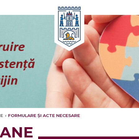
Oricând
NE
›
FORMULARE ȘI ACTE NECESARE
MANE
timele
Oricând