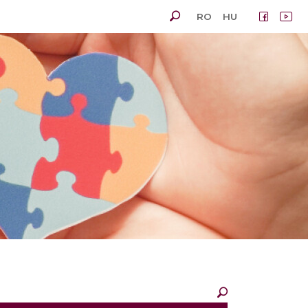
RO
HU
×