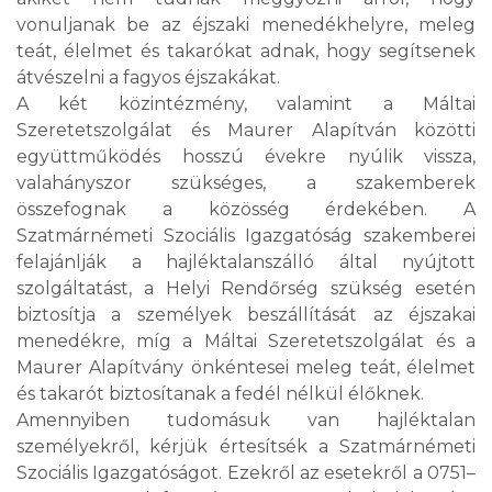
vonuljanak be az éjszaki menedékhelyre, meleg
teát, élelmet és takarókat adnak, hogy segítsenek
átvészelni a fagyos éjszakákat.
A két közintézmény, valamint a Máltai
Szeretetszolgálat és Maurer Alapítván közötti
együttműködés hosszú évekre nyúlik vissza,
valahányszor szükséges, a szakemberek
összefognak a közösség érdekében. A
Szatmárnémeti Szociális Igazgatóság szakemberei
felajánlják a hajléktalanszálló által nyújtott
szolgáltatást, a Helyi Rendőrség szükség esetén
biztosítja a személyek beszállítását az éjszakai
menedékre, míg a Máltai Szeretetszolgálat és a
Maurer Alapítvány önkéntesei meleg teát, élelmet
és takarót biztosítanak a fedél nélkül élőknek.
Amennyiben tudomásuk van hajléktalan
személyekről, kérjük értesítsék a Szatmárnémeti
Szociális Igazgatóságot. Ezekről az esetekről a 0751–