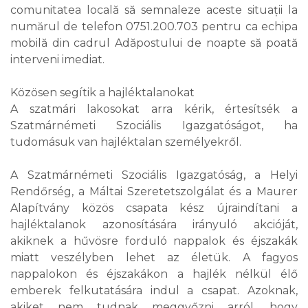
comunitatea locală să semnaleze aceste situații la
numărul de telefon 0751.200.703 pentru ca echipa
mobilă din cadrul Adăpostului de noapte să poată
interveni imediat.
Közösen segítik a hajléktalanokat
A szatmári lakosokat arra kérik, értesítsék a
Szatmárnémeti Szociális Igazgatóságot, ha
tudomásuk van hajléktalan személyekről.
A Szatmárnémeti Szociális Igazgatóság, a Helyi
Rendőrség, a Máltai Szeretetszolgálat és a Maurer
Alapítvány közös csapata kész újraindítani a
hajléktalanok azonosítására irányuló akcióját,
akiknek a hűvösre forduló nappalok és éjszakák
miatt veszélyben lehet az életük. A fagyos
nappalokon és éjszakákon a hajlék nélkül élő
emberek felkutatására indul a csapat. Azoknak,
akiket nem tudnak meggyőzni arról, hogy