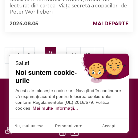
lecturat din cartea "Viața secretă a copacilor" de
Peter Wohlleben.
2024.08.05
MAI DEPARTE
9
‹
1
2
44
45
›
Salut!
Noi suntem cookie-
urile
Acest site folosește cookie-uri. Navigând în continuare
vă exprimați acordul pentru folosirea cookie-urilor
conform Regulamentului (UE) 2016/679. Politică
cookies
Mai multe informații...
URMĂRIȚI-NE
Nu, multumesc
Personalizare
Accept