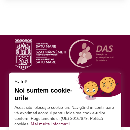
URMĂRIȚI-NE
Salut!
Noi suntem cookie-
urile
DIRECȚIA DE ASISTENȚĂ SOCIALĂ
ADRESA: SATU MARE STR. ILIŞEŞTI NR.4
Acest site folosește cookie-uri. Navigând în continuare
vă exprimați acordul pentru folosirea cookie-urilor
0261 714195
FAX: 0261-714196
conform Regulamentului (UE) 2016/679. Politică
INFO@DASSATUMARE.RO
cookies
Mai multe informații...