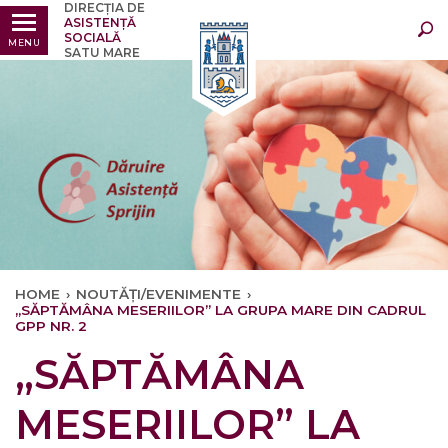
DIRECȚIA DE
Ultimele
Oricând
ASISTENȚĂ
SOCIALĂ
MENU
SATU MARE
HOME
›
NOUTĂȚI/EVENIMENTE
›
„SĂPTĂMÂNA MESERIILOR” LA GRUPA MARE DIN CADRUL
GPP NR. 2
„SĂPTĂMÂNA
MESERIILOR” LA