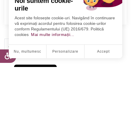
Noi suntem cookie-
PROBA SCRISĂ CONCURS CSU
urile
2022.03.16
MAI DEPARTE
Acest site folosește cookie-uri. Navigând în continuare
vă exprimați acordul pentru folosirea cookie-urilor
conform Regulamentului (UE) 2016/679. Politică
cookies
Mai multe informații...
35
‹
1
2
44
45
›
Nu, multumesc
Personalizare
Accept
Politica de Cookie
URMĂRIȚI-NE