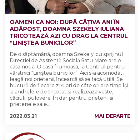
OAMENI CA NOI: DUPĂ CÂȚIVA ANI ÎN
ADĂPOST, DOAMNA SZEKELY IULIANA
TRICOTEAZĂ AZI CU DRAG LA CENTRUL
“LINIȘTEA BUNICILOR”
De o săptămână, doamna Szekely, cu sprijinul
Direcției de Asistență Socială Satu Mare are o
casă nouă. O casă frumoasă, la Centrul pentru
vârstnici “Liniștea bunicilor”. Aici s-a acomodat,
leagă noi prietenii, încearcă să se facă utilă. Se
bucură de fiecare zi și ori de câte ori are timp își
ia andrelele de tricotat și realizează veste,
căciuli, pulovere. În dar pentru prietenii și
prietenele sale...
2022.03.21
MAI DEPARTE