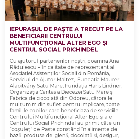
IEPURAȘUL DE PAȘTE A TRECUT PE LA
BENEFICIARII CENTRULUI
MULTIFUNCȚIONAL ALTER EGO ȘI
CENTRUL SOCIAL PRICHINDEL
Cu ajutorul partenerilor noștri, doamna Ana
Rădulescu – în calitate de reprezentant al
Asociației Asistenților Sociali din România,
Serviciul de Ajutor Maltez, Fundația Maurer
Alapitvány Satu Mare, Fundația Hans Lindner,
Organizația Caritas a Diecezei Satu Mare și
Fabrica de ciocolată din Odoreu, cărora le
mulțumim din suflet pentru implicare, toate
familiile copiilor care beneficiază de serviciile
Centrului Multifuncțional Alter Ego și ale
Centrului Social Prichindel au primit câte un
“coșuleț” de Paște constând în alimente de
bază, produse de igienă, ciocolată și, desigur,