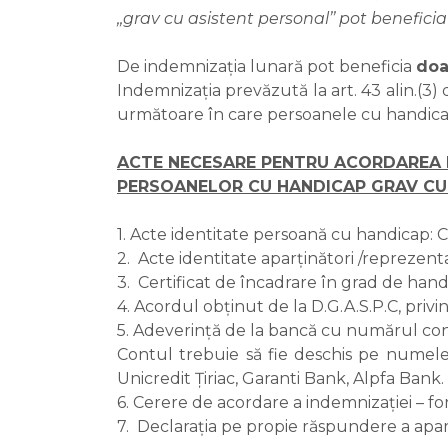
,,grav cu asistent personal’’ pot benefic
De indemnizația lunară pot beneficia
doa
Indemnizația prevăzută la art. 43 alin.(
următoare în care persoanele cu handicap 
ACTE NECESARE PENTRU ACORDAREA 
PERSOANELOR CU HANDICAP GRAV CU
1. Acte identitate persoană cu handicap: C
2. Acte identitate aparținători /reprezent
3. Certificat de încadrare în grad de hand
4. Acordul obținut de la D.G.A.S.P.C, priv
5. Adeverință de la bancă cu numărul con
Contul trebuie să fie deschis pe numele 
Unicredit Țiriac, Garanti Bank, Alpfa Bank.
6. Cerere de acordare a indemnizației – fo
7. Declarația pe propie răspundere a apar