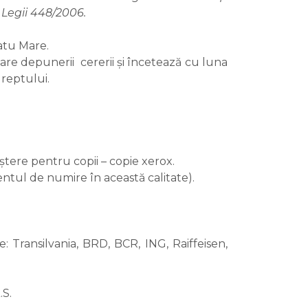
 Legii 448/2006.
atu Mare.
re depunerii cererii și încetează cu luna
dreptului.
ștere pentru copii – copie xerox.
entul de numire în această calitate).
 Transilvania, BRD, BCR, ING, Raiffeisen,
.S.