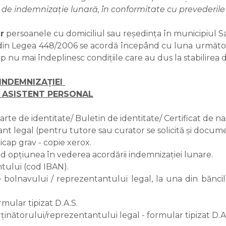
ia de indemnizație lunară, în conformitate cu prevederile
r
persoanele cu domiciliul sau reședința în municipiul S
3) din Legea 448/2006 se acordă începând cu luna următoa
nu mai îndeplinesc condițiile care au dus la stabilirea 
INDEMNIZAȚIEI
 ASISTENT PERSONAL
arte de identitate/ Buletin de identitate/ Certificat de na
ant legal (pentru tutore sau curator se solicită și docum
icap grav - copie xerox.
ind opțiunea în vederea acordării indemnizației lunare.
tului (cod IBAN).
bolnavului / reprezentantului legal, la una din băncile:
rmular tipizat D.A.S.
ținătorului/reprezentantului legal - formular tipizat D.A