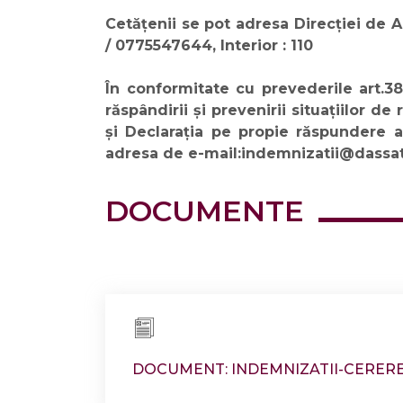
Cetățenii se pot adresa Direcției de 
/ 0775547644, Interior : 110
În conformitate cu prevederile art.38 
răspândirii și prevenirii situațiilor d
și Declarația pe propie răspundere a
adresa de e-mail:
indemnizatii@dassa
DOCUMENTE
DOCUMENT: INDEMNIZATII-CERERE