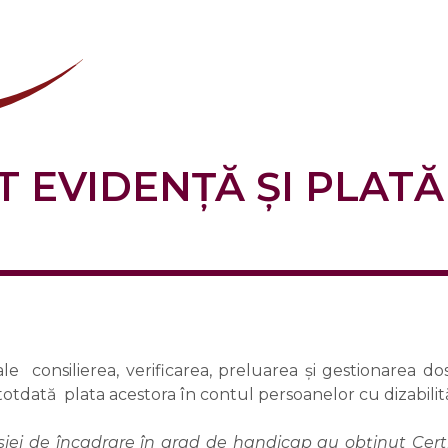
EVIDENȚĂ ȘI PLATĂ
ale consilierea, verificarea, preluarea și gestionarea 
otdată plata acestora în contul persoanelor cu dizabilită
iei de încadrare în grad de handicap au obținut Cert