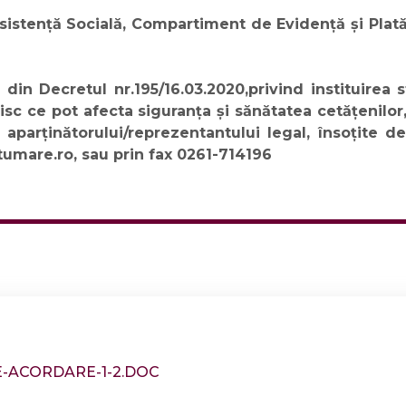
Asistență Socială, Compartiment de Evidență și Plată
din Decretul nr.195/16.03.2020,privind instituirea st
e risc ce pot afecta siguranța și sănătatea cetățeni
 aparținătorului/reprezentantului legal, însoțite d
tumare.ro
, sau prin fax 0261-714196
-ACORDARE-1-2.DOC