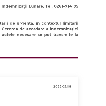
 Indemnizații Lunare, Tel. 0261-714195
ării de urgență, în contextul limitării
lor, Cererea de acordare a indemnizației
e actele necesare se pot transmite la
2025.05.08