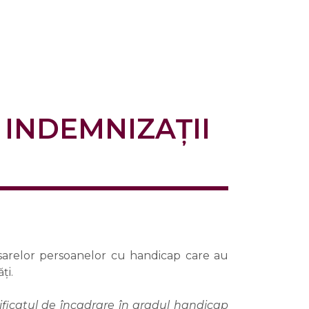
 INDEMNIZAȚII
dosarelor persoanelor cu handicap care au
ți.
ificatul de încadrare în gradul handicap